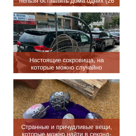
нельзя оставлять дома одних (26
фото)
Настоящие сокровища, на
которые можно случайно
наткнуться, гуляя по нью-
йоркским улицам (34 фото)
Странные и причудливые вещи,
которые можно найти в секонд-