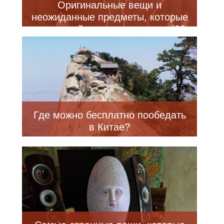
Оригинальные вещи и
неожиданные предметы, которые
можно найти в секонд-хенде (23
фото)
Где можно бесплатно пообедать
в Китае?