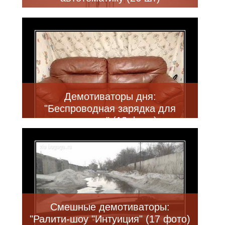
Демотиваторы дня:
"Беспроводная зарядка для
человека" (12 фото)
Смешные демотиваторы:
"Ралити-шоу "Интуиция" (17 фото)