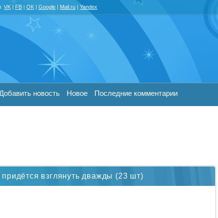
з:
VK
|
FB
|
OK
|
Google
|
Mail.ru
|
Yandex
Добавить новость
Новое
Последние комментарии
придётся взглянуть дважды (23 шт)