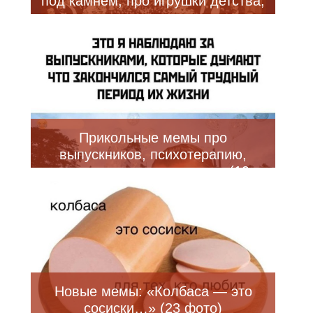
под камнем, про игрушки детства,
про интересные истории и многое
другое (22 фото)
Прикольные мемы про
выпускников, психотерапию,
черешню и многое другое (19
фото)
Новые мемы: «Колбаса — это
сосиски…» (23 фото)