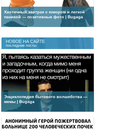
Хаотичный завтрак с юмором и легкой
паникой — позитивные фото | Bugaga
НОВОЕ НА САЙТЕ
последние посты
Энциклопедия бытового волшебства —
мемы | Bugaga