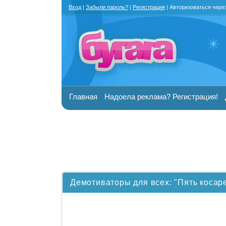
Вход
|
Забыли пароль?
|
Регистрация
| Авторизоваться чере
Главная
Надоела реклама? Регистрация!
Демотиваторы для всех: "Пять косаре