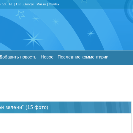
з:
VK
|
FB
|
OK
|
Google
|
Mail.ru
|
Yandex
Добавить новость
Новое
Последние комментарии
й зелени" (15 фото)