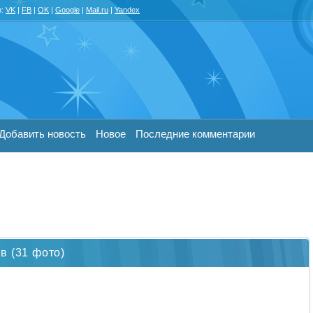
з:
VK
|
FB
|
OK
|
Google
|
Mail.ru
|
Yandex
Добавить новость
Новое
Последние комментарии
в (31 фото)