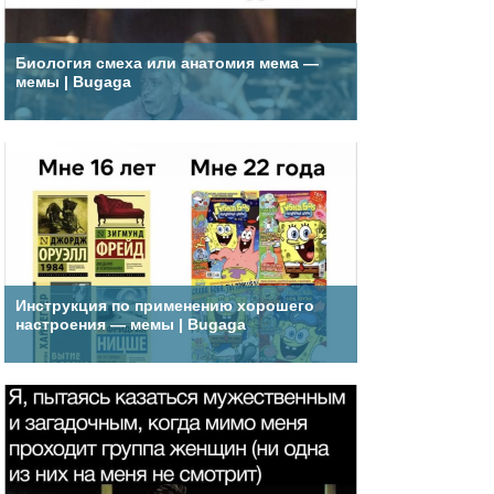
Биология смеха или анатомия мема —
мемы | Bugaga
Инструкция по применению хорошего
настроения — мемы | Bugaga