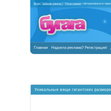
Вход
|
Забыли пароль?
|
Регистрация
| Авторизоваться чере
Главная
Надоела реклама? Регистрация!
Уникальные вещи гигантских размеро