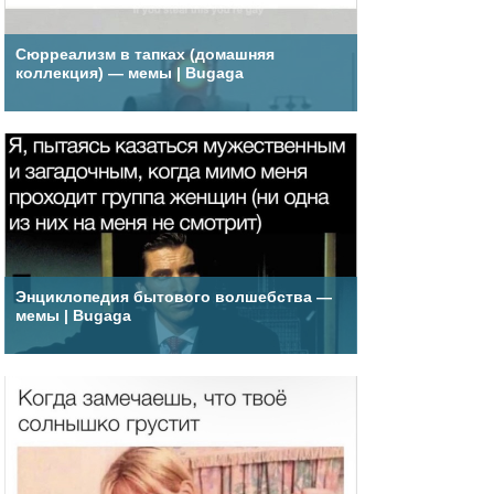
Сюрреализм в тапках (домашняя
коллекция) — мемы | Bugaga
Энциклопедия бытового волшебства —
мемы | Bugaga