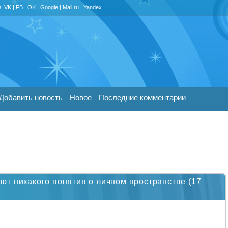
з:
VK
|
FB
|
OK
|
Google
|
Mail.ru
|
Yandex
Добавить новость
Новое
Последние комментарии
т никакого понятия о личном пространстве (17