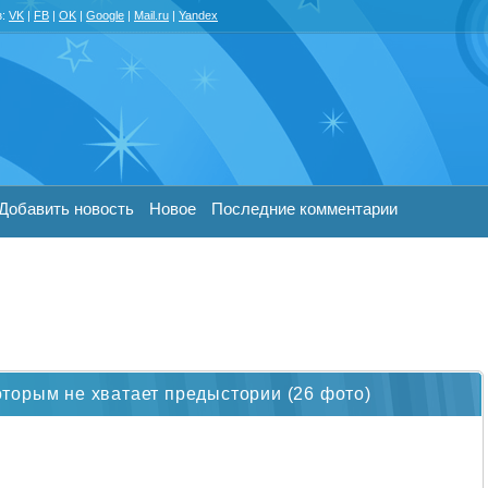
з:
VK
|
FB
|
OK
|
Google
|
Mail.ru
|
Yandex
Добавить новость
Новое
Последние комментарии
торым не хватает предыстории (26 фото)