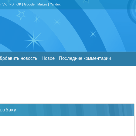
з:
VK
|
FB
|
OK
|
Google
|
Mail.ru
|
Yandex
Добавить новость
Новое
Последние комментарии
собаку