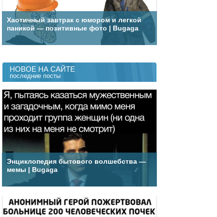
Хаотичный завтрак с юмором и легкой
паникой — позитивные фото | Bugaga
НОВОЕ НА САЙТЕ
последние посты
Энциклопедия бытового волшебства —
мемы | Bugaga