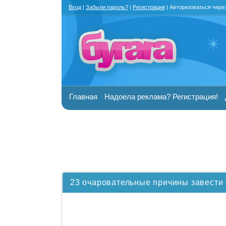
Вход
|
Забыли пароль?
|
Регистрация
| Авторизоваться чере
Главная
Надоела реклама? Регистрация!
23 очаровательные причины завести 