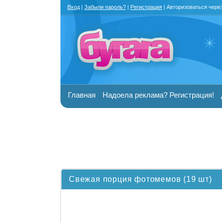
Вход
|
Забыли пароль?
|
Регистрация
| Авторизоваться чере
Главная
Надоела реклама? Регистрация!
Свежая порция фотомемов (19 шт)