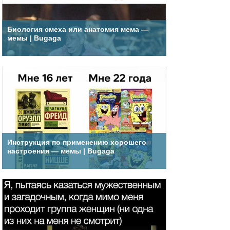
Биология смеха или анатомия мема —
мемы | Bugaga
Инструкция по применению хорошего
настроения — мемы | Bugaga