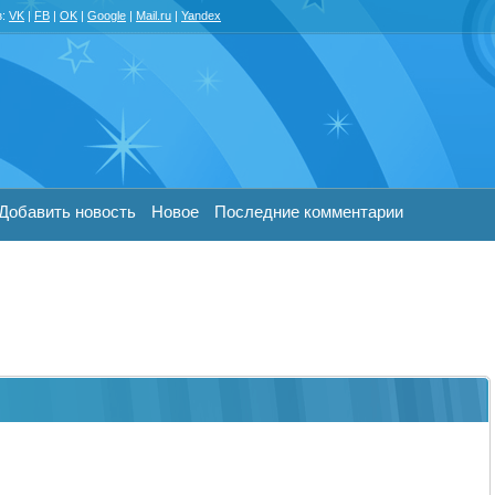
з:
VK
|
FB
|
OK
|
Google
|
Mail.ru
|
Yandex
Добавить новость
Новое
Последние комментарии