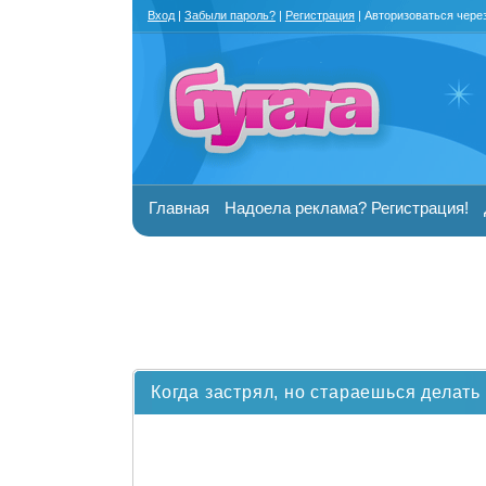
Вход
|
Забыли пароль?
|
Регистрация
| Авторизоваться чере
Главная
Надоела реклама? Регистрация!
Когда застрял, но стараешься делать 