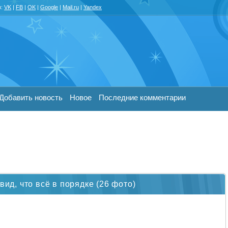
з:
VK
|
FB
|
OK
|
Google
|
Mail.ru
|
Yandex
Добавить новость
Новое
Последние комментарии
вид, что всё в порядке (26 фото)