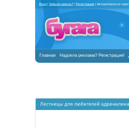
Вход
|
Забыли пароль?
|
Регистрация
| Авторизоваться чере
Главная
Надоела реклама? Регистрация!
Лестницы для любителей адреналина