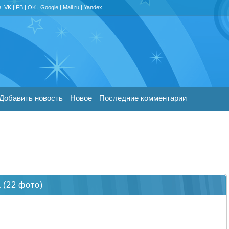
з:
VK
|
FB
|
OK
|
Google
|
Mail.ru
|
Yandex
Добавить новость
Новое
Последние комментарии
 (22 фото)