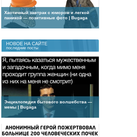
Хаотичный завтрак с юмором и легкой
паникой — позитивные фото | Bugaga
НОВОЕ НА САЙТЕ
последние посты
Энциклопедия бытового волшебства —
мемы | Bugaga