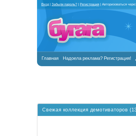
Вход
|
Забыли пароль?
|
Регистрация
| Авторизоваться чере
Главная
Надоела реклама? Регистрация!
Свежая коллекция демотиваторов (1