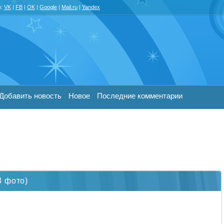
з:
VK
|
FB
|
OK
|
Google
|
Mail.ru
|
Yandex
Добавить новость
Новое
Последние комментарии
3 фото)