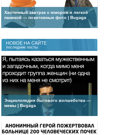
Хаотичный завтрак с юмором и легкой
паникой — позитивные фото | Bugaga
НОВОЕ НА САЙТЕ
последние посты
Энциклопедия бытового волшебства —
мемы | Bugaga