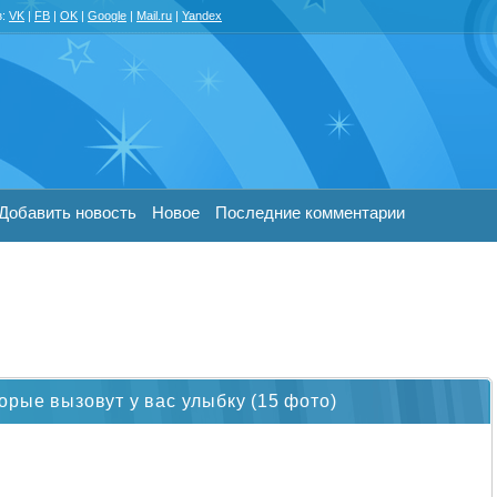
з:
VK
|
FB
|
OK
|
Google
|
Mail.ru
|
Yandex
Добавить новость
Новое
Последние комментарии
рые вызовут у вас улыбку (15 фото)