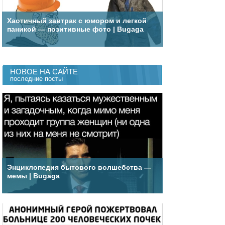
Хаотичный завтрак с юмором и легкой
паникой — позитивные фото | Bugaga
НОВОЕ НА САЙТЕ
последние посты
Энциклопедия бытового волшебства —
мемы | Bugaga