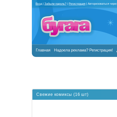
Вход
|
Забыли пароль?
|
Регистрация
| Авторизоваться чере
Главная
Надоела реклама? Регистрация!
Свежие комиксы (16 шт)