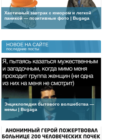
Хаотичный завтрак с юмором и легкой
паникой — позитивные фото | Bugaga
НОВОЕ НА САЙТЕ
последние посты
Энциклопедия бытового волшебства —
мемы | Bugaga