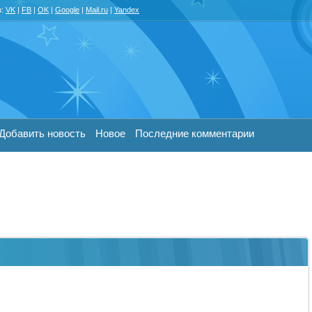
з:
VK
|
FB
|
OK
|
Google
|
Mail.ru
|
Yandex
Добавить новость
Новое
Последние комментарии