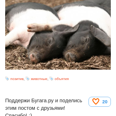
позитив
,
животные
,
объятия
Поддержи Бугага.ру и поделись
20
этим постом с друзьями!
Спасибо! :)