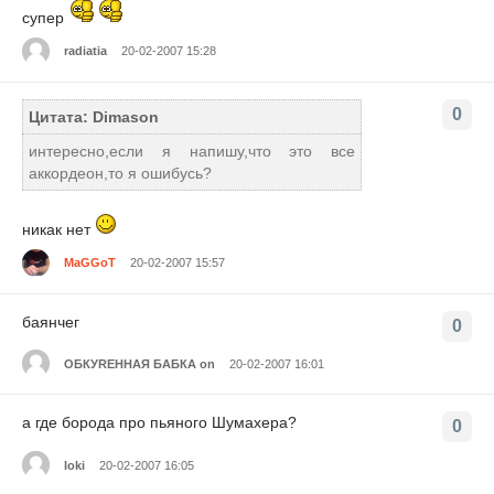
супер
radiatia
20-02-2007 15:28
0
Цитата: Dimason
интересно,если я напишу,что это все
аккордеон,то я ошибусь?
никак нет
MaGGoT
20-02-2007 15:57
баянчег
0
ОБКУRЕННАЯ БАБКА on
20-02-2007 16:01
а где борода про пьяного Шумахера?
0
loki
20-02-2007 16:05