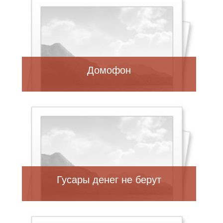
Домофон
Гусары денег не берут