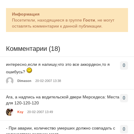
Информация
Посетители, находящиеся в группе
Гости
, не могут
оставлять комментарии к данной публикации.
Комментарии (18)
интересно,если я напишу,что это все аккордеон,то я
0
ошибусь?
Dimason
20-02-2007 13:38
Ага, а надпись на водительской двери Мерседеса: Места
0
для 120-120-120
Ksy
20-02-2007 13:49
- При аварии, количество умерших должно совпадать с
0
количеством сидячих мест.