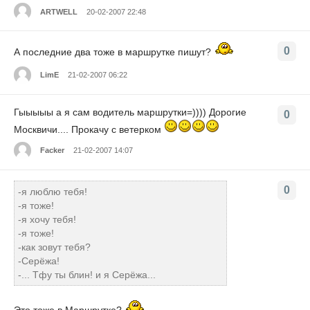
ARTWELL
20-02-2007 22:48
0
А последние два тоже в маршрутке пишут?
LimE
21-02-2007 06:22
Гыыыыы а я сам водитель маршрутки=)))) Дорогие
0
Москвичи.... Прокачу с ветерком
Facker
21-02-2007 14:07
0
-я люблю тебя!
-я тоже!
-я хочу тебя!
-я тоже!
-как зовут тебя?
-Серёжа!
-... Тфу ты блин! и я Серёжа...
Это тоже в Маршрутке?