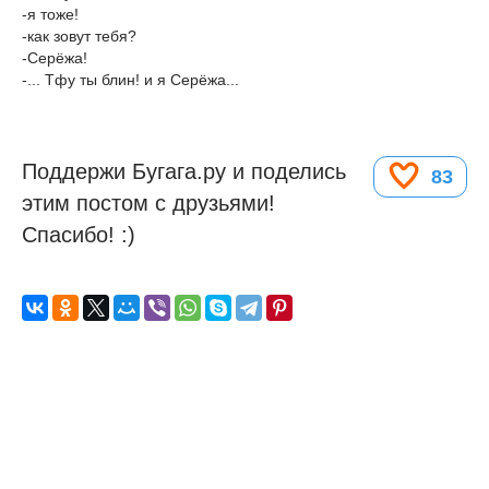
-я тоже!
-как зовут тебя?
-Серёжа!
-... Тфу ты блин! и я Серёжа...
Поддержи Бугага.ру и поделись
83
этим постом с друзьями!
Спасибо! :)