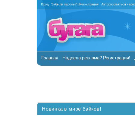
Вход
|
Забыли пароль?
|
Регистрация
| Авторизоваться чере
Главная
Надоела реклама? Регистрация!
Новинка в мире байков!