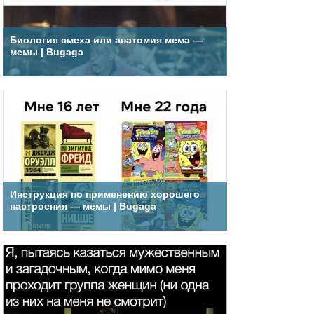
Биология смеха или анатомия мема —
мемы | Bugaga
Инструкция по применению хорошего
настроения — мемы | Bugaga