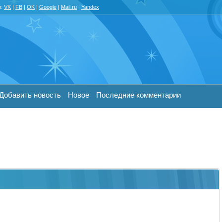
з:
VK
|
FB
|
OK
|
Google
|
Mail.ru
|
Yandex
Добавить новость
Новое
Последние комментарии