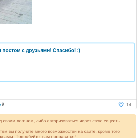
 постом с друзьями! Спасибо! :)
9
14
 своим логином, либо авторизоваться через свою соцсеть.
атем вы получите много возможностей на сайте, кроме того
кламы. Попробуйте, вам понравится!