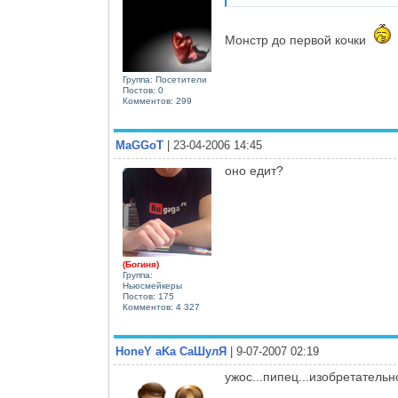
Монстр до первой кочки
Группа: Посетители
Постов: 0
Комментов: 299
MaGGoT
| 23-04-2006 14:45
оно едит?
(Богиня)
Группа:
Ньюсмейкеры
Постов: 175
Комментов: 4 327
HoneY aKa СаШулЯ
| 9-07-2007 02:19
ужос...пипец...изобретательн