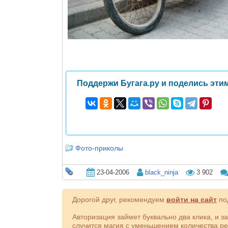
Поддержи Бугага.ру и поделись этим
Фото-приколы
23-04-2006
black_ninja
3 902
Дорогой друг, рекомендуем
войти на сайт
под
Авторизация займет буквально два клика, и з
случится магия с уменьшением количества ре