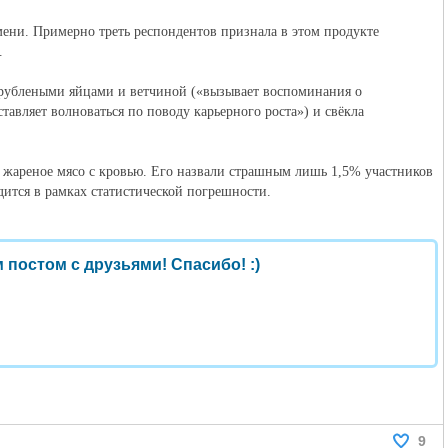
ени. Примерно треть респондентов признала в этом продукте
.
с рублеными яйцами и ветчиной («вызывает воспоминания о
авляет волноваться по поводу карьерного роста») и свёкла
 жареное мясо с кровью. Его назвали страшным лишь 1,5% участников
ходится в рамках статистической погрешности.
 постом с друзьями! Спасибо! :)
9