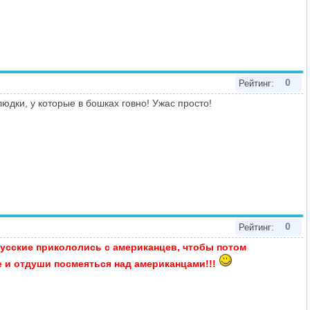
0
Рейтинг:
дки, у которые в бошках говно! Ужас просто!
0
Рейтинг:
русские прикололись с американцев, чтобы потом
е и отдуши посмеяться над американцами!!!