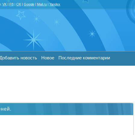
з:
VK
|
FB
|
OK
|
Google
|
Mail.ru
|
Yandex
Добавить новость
Новое
Последние комментарии
еней.