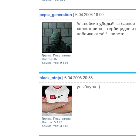
pepsi_generation
| 6-04-2006 18:09
///...воблин уДоды!!!...главн
холестерина,...гербицидов 
побаиваются!!!...пипетс
Группа: Посетители
Постов: 97
Комментов: 9 576
black_ninja
| 6-04-2006 20:33
улыбнуло ;)
Группа: Посетители
Постов: 5 177
Комментов: 3 818