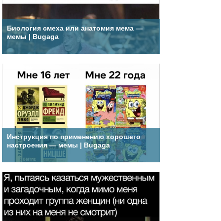
Биология смеха или анатомия мема —
мемы | Bugaga
Инструкция по применению хорошего
настроения — мемы | Bugaga