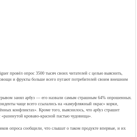
guer провёл опрос 3500 тысяч своих читателей с целью выяснить,
овощи и фрукты больше всего пугают потребителей своим внешним
трывом занял арбуз — его назвали самым страшным 64% опрошенных.
понденты чаще всего ссылались на «камуфляжный окрас» корки,
ных конфликтах». Кроме того, выяснилось, что арбуз страшит
с «разинутой кроваво-красной пастью чудовища».
ков опроса сообщили, что слышат о таком продукте впервые, и их