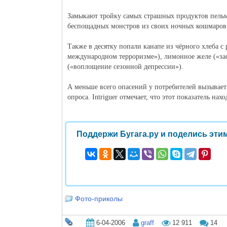
Замыкают тройку самых страшных продуктов пельм
беспощадных монстров из своих ночных кошмаров
Также в десятку попали канапе из чёрного хлеба 
международном терроризме»), лимонное желе («заст
(«воплощение сезонной депрессии»).
А меньше всего опасений у потребителей вызывает
опроса. Intriguer отмечает, что этот показатель на
Поддержи Бугага.ру и поделись этим
Фото-приколы
6-04-2006
graff
12 911
14