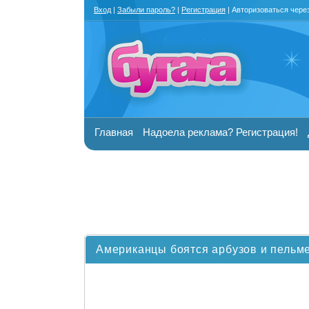
Вход
|
Забыли пароль?
|
Регистрация
| Авторизоваться чере
Главная
Надоела реклама? Регистрация!
Американцы боятся арбузов и пельм