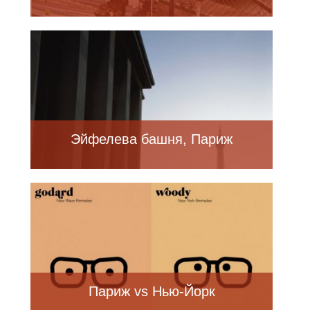
Эйфелева башня, Париж
Париж vs Нью-Йорк