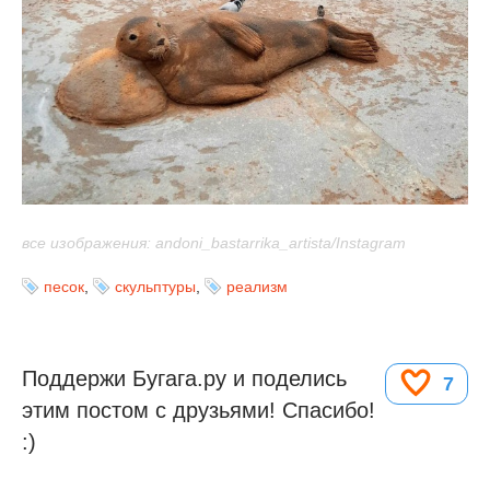
все изображения: andoni_bastarrika_artista/Instagram
песок
,
скульптуры
,
реализм
Поддержи Бугага.ру и поделись
7
этим постом с друзьями! Спасибо!
:)