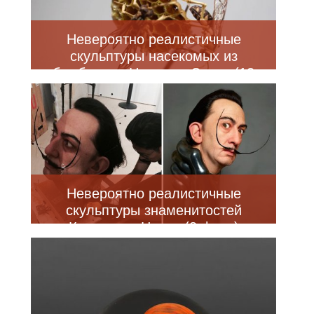
Невероятно реалистичные
скульптуры насекомых из
бамбука от Нориюки Саито (13
фото)
Невероятно реалистичные
скульптуры знаменитостей
Кадзухиро Цудзи (8 фото)