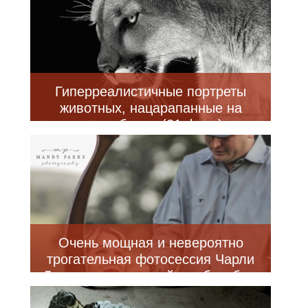
Гиперреалистичные портреты
животных, нацарапанные на
скретчборде (21 фото)
Очень мощная и невероятно
трогательная фотосессия Чарли
Джонсон, готовящейся к борьбе с
раком (21 фото)