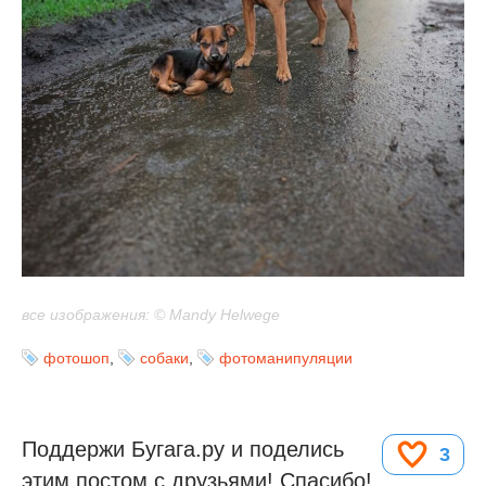
все изображения: © Mandy Helwege
фотошоп
,
собаки
,
фотоманипуляции
Поддержи Бугага.ру и поделись
3
этим постом с друзьями! Спасибо!