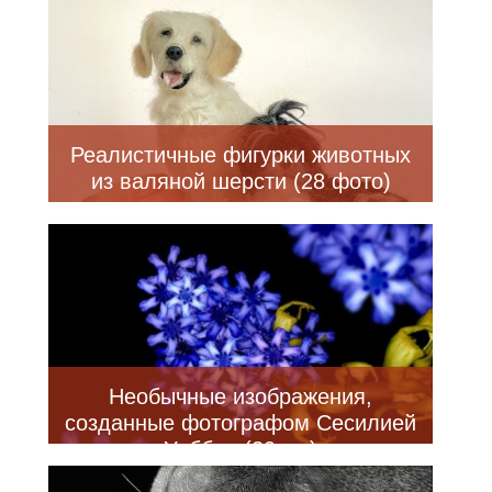
фото)
Реалистичные фигурки животных
из валяной шерсти (28 фото)
Необычные изображения,
созданные фотографом Сесилией
Уэббер (20 шт)