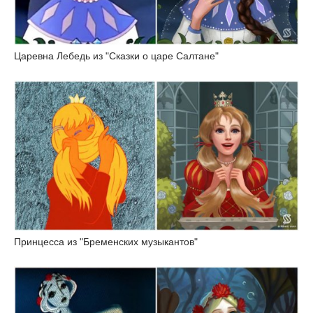
Царевна Лебедь из "Сказки о царе Салтане"
Принцесса из "Бременских музыкантов"