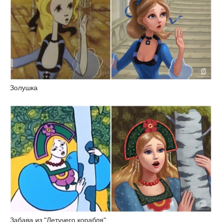
Золушка
Забава из "Летучего корабля"