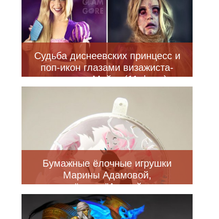
Судьба диснеевских принцесс и
поп-икон глазами визажиста-
самоучки Майки (11 фото)
Бумажные ёлочные игрушки
Марины Адамовой,
вдохновлённые "Алисой в стране
Чудес" (7 фото)