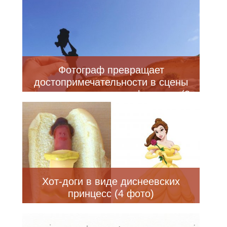
были людьми (7 фото)
Фотограф превращает
достопримечательности в сцены
из диснеевских мультфильмов (8
фото)
Хот-доги в виде диснеевских
принцесс (4 фото)