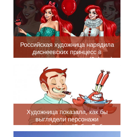
Российская художница нарядила
диснеевских принцесс в
хэллоуинские костюмы (8 фото)
Художница показала, как бы
выглядели персонажи
мультфильма "Губка Боб
Квадратные штаны", если бы