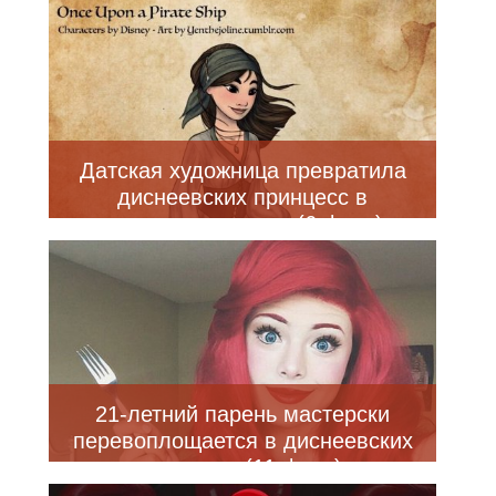
Датская художница превратила
диснеевских принцесс в
отважных пираток (6 фото)
21-летний парень мастерски
перевоплощается в диснеевских
принцесс (11 фото)