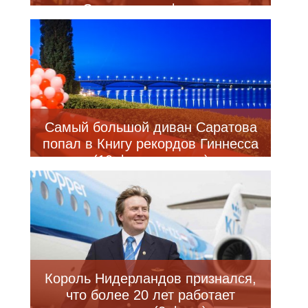
Существо из фильма
«Фантастическая четвёрка» (5
фото + видео)
Самый большой диван Саратова
попал в Книгу рекордов Гиннесса
(10 фото + видео)
Король Нидерландов признался,
что более 20 лет работает