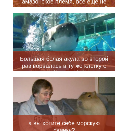
амазонское племя, все еще не
подозревающее о современной
цивилизации
Большая белая акула во второй
раз ворвалась в ту же клетку с
тем же дайвером (3 фото +
видео)
а вы хотите себе морскую
свинку?