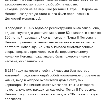
австро-венгерская армия разбомбила часовню,
находившуюся на её вершине (останки Петра II Петровича-
Негоша незадолго до этого снова были перенесены в
Цетинский монастырь).
В середине 1920-х годов её реконструкция была завершена,
однако спустя два десятилетия власти Югославии, в связи со
100-летней годовщиной со дня смерти Петра II Петровича-
Негоша, приняли решение снести часовню и на её месте
построить новое здание. Это вызывало многочисленные
споры, ведь это противоречило бы первоначальному
желанию Негоша, пожелавшего быть похороненным в
часовне, основанной им.
В 1974 году на месте снесённой часовни был построен
мавзолей, представляющий собой малоэтажное строение из
камня, вход в которое охраняется двумя статуями
черногорок. На нижнем этаже мавзолея, крыша которого
покрыта золотом, находится саркофаг Петра II Петровича-
Негоша. Внутри мавзолея можно увидеть 28-тонную статую
правителя.