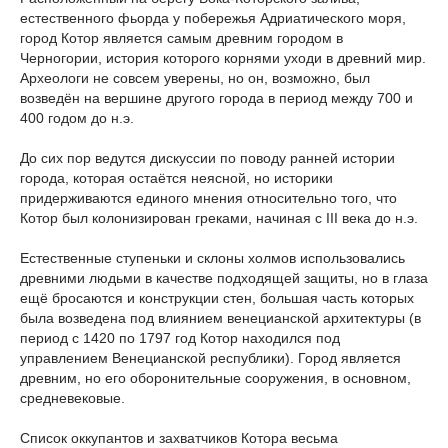
естественного фьорда у побережья Адриатического моря,
город Котор является самым древним городом в
Черногории, история которого корнями уходи в древний мир.
Археологи не совсем уверены, но он, возможно, был
возведён на вершине другого города в период между 700 и
400 годом до н.э.
До сих пор ведутся дискуссии по поводу ранней истории
города, которая остаётся неясной, но историки
придерживаются единого мнения относительно того, что
Котор был колонизирован греками, начиная с III века до н.э.
Естественные ступеньки и склоны холмов использовались
древними людьми в качестве подходящей защиты, но в глаза
ещё бросаются и конструкции стен, большая часть которых
была возведена под влиянием венецианской архитектуры (в
период с 1420 по 1797 год Котор находился под
управлением Венецианской республики). Город является
древним, но его оборонительные сооружения, в основном,
средневековые.
Список оккупантов и захватчиков Котора весьма