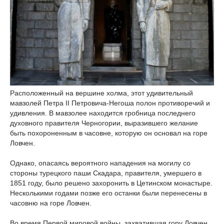
Расположенный на вершине холма, этот удивительный
мавзолей Петра II Петровича-Негоша полон противоречий и
удивления. В мавзолее находится гробница последнего
духовного правителя Черногории, выразившего желание
быть похороненным в часовне, которую он основал на горе
Ловчен.
Однако, опасаясь вероятного нападения на могилу со
стороны турецкого паши Скадара, правителя, умершего в
1851 году, было решено захоронить в Цетинском монастыре.
Несколькими годами позже его останки были перенесены в
часовню на горе Ловчен.
Во время Первой мировой войны, захватившая гору Ловчен