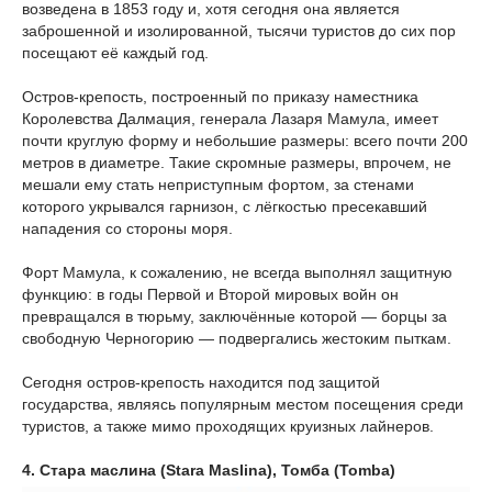
возведена в 1853 году и, хотя сегодня она является
заброшенной и изолированной, тысячи туристов до сих пор
посещают её каждый год.
Остров-крепость, построенный по приказу наместника
Королевства Далмация, генерала Лазаря Мамула, имеет
почти круглую форму и небольшие размеры: всего почти 200
метров в диаметре. Такие скромные размеры, впрочем, не
мешали ему стать неприступным фортом, за стенами
которого укрывался гарнизон, с лёгкостью пресекавший
нападения со стороны моря.
Форт Мамула, к сожалению, не всегда выполнял защитную
функцию: в годы Первой и Второй мировых войн он
превращался в тюрьму, заключённые которой — борцы за
свободную Черногорию — подвергались жестоким пыткам.
Сегодня остров-крепость находится под защитой
государства, являясь популярным местом посещения среди
туристов, а также мимо проходящих круизных лайнеров.
4. Стара маслина (Stara Maslina), Томба (Tomba)