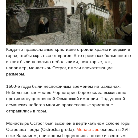
Когда-то православные христиане строили храмы и церкви в
горах, чтобы скрыться от врагов. В то время как большинство
из них были довольно небольшими, некоторые, как,
например, монастырь Острог, имели впечатляющие
размеры.
1600-е годы были неспокойным временем на Балканах.
Небольшое княжество Черногория боролось за выживание
против могущественной Османской империи. Под угрозой
османских набегов многие православные христиане
отправились в горы.
Монастырь Острог был высечен в вертикальном склоне горы
Острошка Греда (Ostroška greda).
Монастырь
основан в XVII
веке Василием, епископом Герцеговины, позже известным