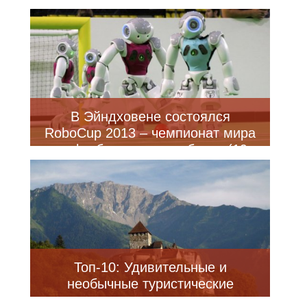
танцующих роботов (3 фото +
видео)
В Эйндховене состоялся
RoboCup 2013 – чемпионат мира
по футболу среди роботов (19
фото)
Топ-10: Удивительные и
необычные туристические
достопримечательности в