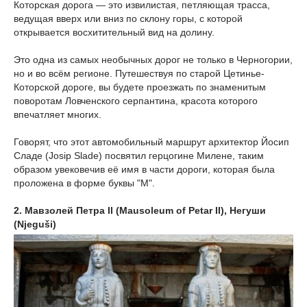
Которская дорога — это извилистая, петляющая трасса,
ведущая вверх или вниз по склону горы, с которой
открывается восхитительный вид на долину.
Это одна из самых необычных дорог не только в Черногории,
но и во всём регионе. Путешествуя по старой Цетинье-
Которской дороге, вы будете проезжать по знаменитым
поворотам Ловченского серпантина, красота которого
впечатляет многих.
Говорят, что этот автомобильный маршрут архитектор Йосип
Сладе (Josip Slade) посвятил герцогине Милене, таким
образом увековечив её имя в части дороги, которая была
проложена в форме буквы "М".
2. Мавзолей Петра II (Mausoleum of Petar II), Негуши
(Njeguši)