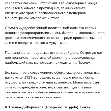
как святой Василий Острожский. Его чудотворные мощи
хранятся в ковчеге в прохладных, тёмных стенах
Введенского храма, расположенного в пещерном
монастырском комплексе Острог.
Слухи о чудодейственной целительной силе его святых
останков распространились очень быстро, и монастырь стал
центром паломничества не только среди православных, но
также и среди католиков и мусульман.
Паломничество продолжается и по сей день: Острог до сих
пор принимает посетителей различного вероисповедания,
наибольший наплыв которых приходится на Троицу.
Большая часть современного облика скального монастыря
датируется 1923-26 годами, когда после пожара была
осуществлена реконструкция комплекса. Монастырь был
сильно повреждён в огне, но, к счастью, две главные
скальные часовни избегли печальной участи и остаются в
своём первоначальном состоянии.
6. Госпа-од-Шкрпьела (Gospa od Skrpjela), Бока-