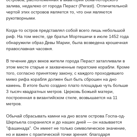
залива, недалеко от города Пераст (Perast). Отличительной
чертой этих островов является то, что они являются
рукотворными.
Когда-то остров представлял собой всего лишь небольшой
риф. На том месте, где братья Мортешичи в июле 1452 года
обнаружили образ Девы Марии, была возведена крошечная
православная часовня.
В течение двух веков жители города Пераст затапливали в
этом месте старые и захваченные пиратские корабли. Кроме
того, согласно принятому закону, с каждого проходившего
мимо рифа корабля должен был быть сброшен на дно
камень. В итоге было создано плато площадью чуть больше
3 тысяч квадратных метров. Церковь Божьей матери,
построенная в византийском стиле, возвышается на 11
метров.
Обычай сбрасывать камни на дно возле острова Госпа-од-
Шкрпьела сохранился и до наших дней — он называется
"фашинада". Он имеет не только символическое значение,
но и важен с практической точки зрения: благодаря