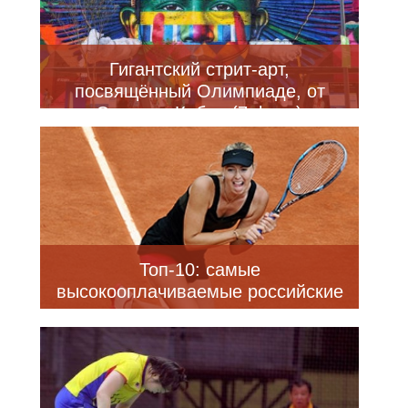
Гигантский стрит-арт,
посвящённый Олимпиаде, от
Эдуардо Кобра (7 фото)
Топ-10: самые
высокооплачиваемые российские
спортсмены