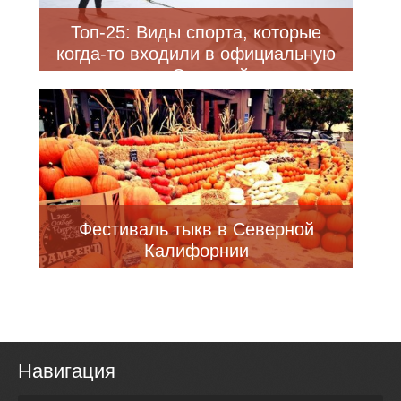
Топ-25: Виды спорта, которые
когда-то входили в официальную
программу Олимпийских игр
Фестиваль тыкв в Северной
Калифорнии
Навигация