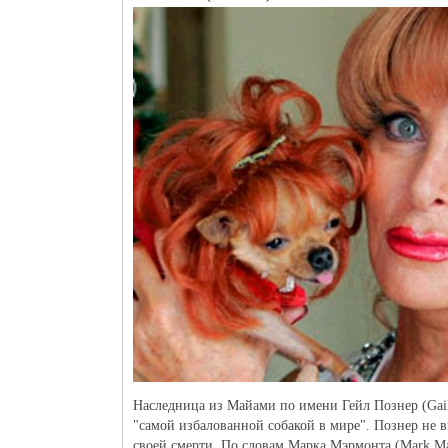
Наследница из Майами по имени Гейл Познер (Gail 
"самой избалованной собакой в мире". Познер не в
своей смерти. По словам Марка Мэрмонта (Mark Mare