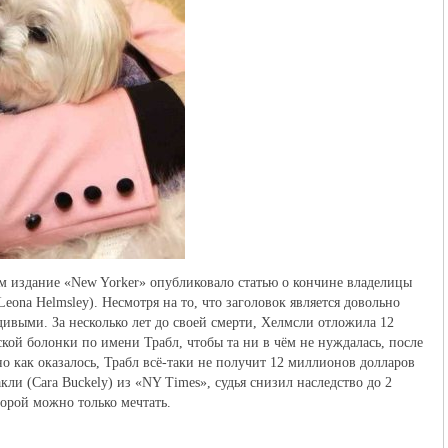
ком издание «New Yorker» опубликовало статью о кончине владелицы
na Helmsley). Несмотря на то, что заголовок является довольно
дивыми. За несколько лет до своей смерти, Хелмсли отложила 12
кой болонки по имени Трабл, чтобы та ни в чём не нуждалась, после
но как оказалось, Трабл всё-таки не получит 12 миллионов долларов
кли (Cara Buckely) из «NY Times», судья снизил наследство до 2
торой можно только мечтать.