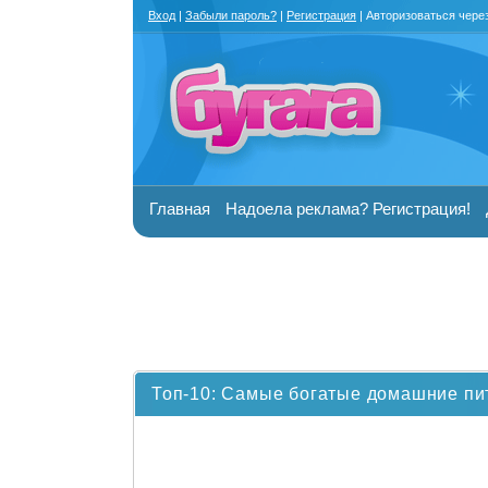
Вход
|
Забыли пароль?
|
Регистрация
| Авторизоваться чере
Главная
Надоела реклама? Регистрация!
Топ-10: Самые богатые домашние п