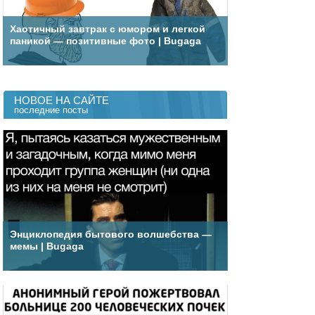
Хаотичный завтрак с юмором и легкой
паникой — позитивные фото | Bugaga
НОВОЕ НА САЙТЕ
последние посты
Энциклопедия бытового волшебства —
мемы | Bugaga