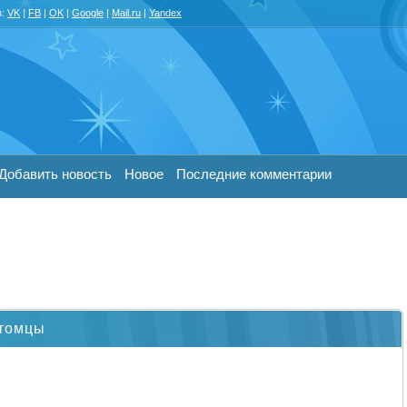
з:
VK
|
FB
|
OK
|
Google
|
Mail.ru
|
Yandex
Добавить новость
Новое
Последние комментарии
итомцы