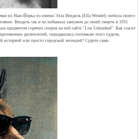
ачки из Нью-Йорка по имени Элла Вендель (Ella Wendel) любила своего
стояние. Вендель так и не побывала замужем до своей смерти в 1931
ыла предметом горячих споров на веб сайте "Lisa Unleashed". Как гласит
протяжении десятилетий, передавались потомкам этого пуделя,
ой историей или просто городской легендой? Судите сами.