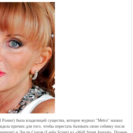
Posner) была владелицей существа, которое журнал "Metro" назвал
идела причин для того, чтобы перестать баловать свою собачку после
mont) и Лесли Сцизм (Leslie Scism) из «Wall Street Journal», Познер