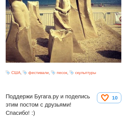
США
,
фестивали
,
песок
,
скульптуры
Поддержи Бугага.ру и поделись
10
этим постом с друзьями!
Спасибо! :)