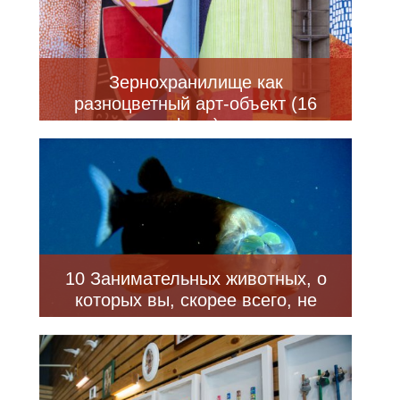
Зернохранилище как
разноцветный арт-объект (16
фото)
10 Занимательных животных, о
которых вы, скорее всего, не
слышали