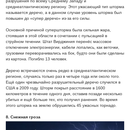
разрушения по всему Среднему Западу и
среднеатлантическому региону. Этот ужасающий тип шторма
называется деречо, а в данном случае уровень шторма был
повышен до «супер деречо» из-за его силы.
Основной причиной супершторма была сильная жара,
стоявшая в этой области в сочетании с пульсацией в
струйном течении. Штат Вирджиния перенёс массовое
отключение электроэнергии, кабели лопались, как веточки,
грузовики переворачивались на бок, будто они были сделаны
из картона. Погибло 13 человек.
Деречо встречаются очень редко в среднеатлантическом
регионе, случаясь только раз в четыре года или около того.
Ещё один чрезвычайно разрушительный деречо случился в
США в 2009 году. Шторм покрыл расстояние в 1600
километров в течение одного дня, оставив позади несколько
убитых и ещё больше тех, кто получил ранения. Во время
этого шторма на землю обрушились 45 ужасных торнадо.
8. Снежная гроза