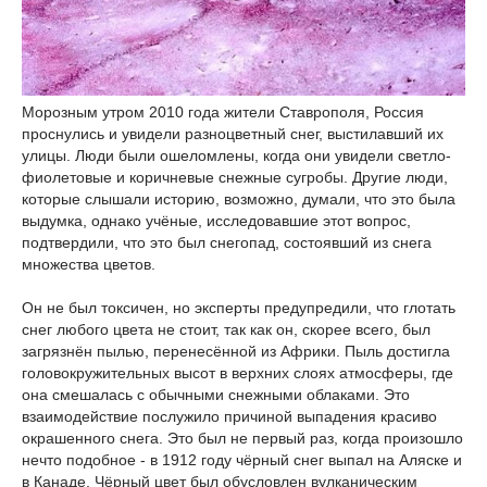
Морозным утром 2010 года жители Ставрополя, Россия
проснулись и увидели разноцветный снег, выстилавший их
улицы. Люди были ошеломлены, когда они увидели светло-
фиолетовые и коричневые снежные сугробы. Другие люди,
которые слышали историю, возможно, думали, что это была
выдумка, однако учёные, исследовавшие этот вопрос,
подтвердили, что это был снегопад, состоявший из снега
множества цветов.
Он не был токсичен, но эксперты предупредили, что глотать
снег любого цвета не стоит, так как он, скорее всего, был
загрязнён пылью, перенесённой из Африки. Пыль достигла
головокружительных высот в верхних слоях атмосферы, где
она смешалась с обычными снежными облаками. Это
взаимодействие послужило причиной выпадения красиво
окрашенного снега. Это был не первый раз, когда произошло
нечто подобное - в 1912 году чёрный снег выпал на Аляске и
в Канаде. Чёрный цвет был обусловлен вулканическим