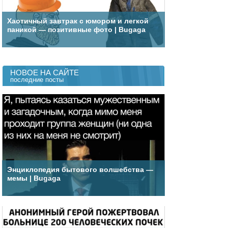
Хаотичный завтрак с юмором и легкой
паникой — позитивные фото | Bugaga
НОВОЕ НА САЙТЕ
последние посты
Энциклопедия бытового волшебства —
мемы | Bugaga