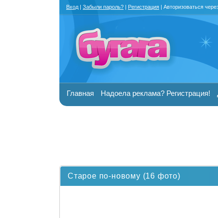
Вход
|
Забыли пароль?
|
Регистрация
| Авторизоваться чере
Главная
Надоела реклама? Регистрация!
Старое по-новому (16 фото)