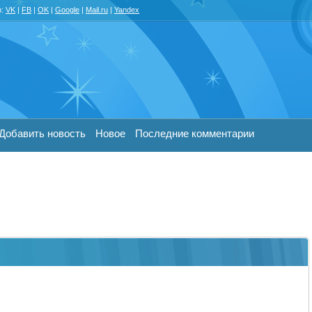
з:
VK
|
FB
|
OK
|
Google
|
Mail.ru
|
Yandex
Добавить новость
Новое
Последние комментарии