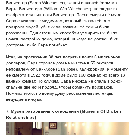
Винчестер (Sarah Winchester), женой и вдовой Уильяма
Вирта Винчестера (William Wirt Winchester), наследника
изобретателя винтовки Винчестер. После смерти её мужа
Сара связалась с медиумом, который сказал ей, что
призраки людей, убитых винтовками её семьи были
разозлены. Единственным способом усмирить их, было
начать постройку дома, который никогда не должен быть
достроен, либо Сара погибнет.
Итак, на протяжении 38 лет, потратив почти 6 миллионов
долларов, Сара строила дом на участке в 55 гектаров
неподалёку от Сан-Хосе (San Jose), Калифорния. К моменту
её смерти в 1922 году, в доме было 160 комнат, но всего 13
ванных комнат. По слухам, Сара никогда не спала в одной
спальне две ночи подряд, чтобы обмануть призраков.
Помимо этого, по всему дому расставлены лестницы,
ведущие в никуда.
7. Музей разорванных отношений (Museum Of Broken
Relationships)