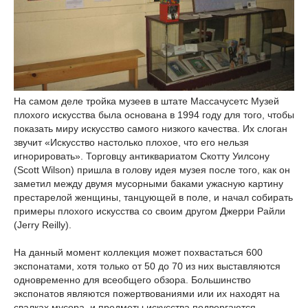
На самом деле тройка музеев в штате Массачусетс Музей
плохого искусства была основана в 1994 году для того, чтобы
показать миру искусство самого низкого качества. Их слоган
звучит «Искусство настолько плохое, что его нельзя
игнорировать». Торговцу антиквариатом Скотту Уилсону
(Scott Wilson) пришла в голову идея музея после того, как он
заметил между двумя мусорными баками ужасную картину
престарелой женщины, танцующей в поле, и начал собирать
примеры плохого искусства со своим другом Джерри Райли
(Jerry Reilly).
На данный момент коллекция может похвастаться 600
экспонатами, хотя только от 50 до 70 из них выставляются
одновременно для всеобщего обзора. Большинство
экспонатов являются пожертвованиями или их находят на
свалках мусора, и предметы искусства подвергаются