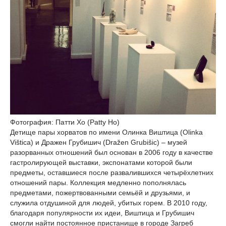
Фотография: Патти Хо (Patty Ho)
Детище пары хорватов по имени Олинка Виштица (Olinka
Vištica) и Дражен Грубишич (Dražen Grubišic) – музей
разорванных отношений был основан в 2006 году в качестве
гастролирующей выставки, экспонатами которой были
предметы, оставшиеся после развалившихся четырёхлетних
отношений пары. Коллекция медленно пополнялась
предметами, пожертвованными семьёй и друзьями, и
служила отдушиной для людей, убитых горем. В 2010 году,
благодаря популярности их идеи, Виштица и Грубишич
смогли найти постоянное пристанище в городе Загреб