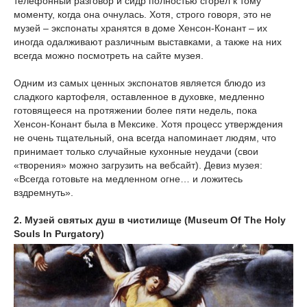
телефонный разговор и сидр полностью сгорел к тому
моменту, когда она очнулась. Хотя, строго говоря, это не
музей – экспонаты хранятся в доме Хенсон-Конант – их
иногда одалживают различным выставками, а также на них
всегда можно посмотреть на сайте музея.
Одним из самых ценных экспонатов является блюдо из
сладкого картофеля, оставленное в духовке, медленно
готовящееся на протяжении более пяти недель, пока
Хенсон-Конант была в Мексике. Хотя процесс утверждения
не очень тщательный, она всегда напоминает людям, что
принимает только случайные кухонные неудачи (свои
«творения» можно загрузить на вебсайт). Девиз музея:
«Всегда готовьте на медленном огне… и ложитесь
вздремнуть».
2. Музей святых душ в чистилище (Museum Of The Holy
Souls In Purgatory)