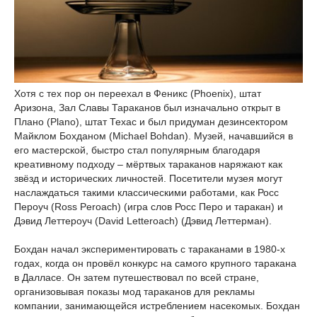
Хотя с тех пор он переехал в Феникс (Phoenix), штат
Аризона, Зал Славы Тараканов был изначально открыт в
Плано (Plano), штат Техас и был придуман дезинсектором
Майклом Бохданом (Michael Bohdan). Музей, начавшийся в
его мастерской, быстро стал популярным благодаря
креативному подходу – мёртвых тараканов наряжают как
звёзд и исторических личностей. Посетители музея могут
наслаждаться такими классическими работами, как Росс
Пероуч (Ross Peroach) (игра слов Росс Перо и таракан) и
Дэвид Леттероуч (David Letteroach) (Дэвид Леттерман).
Бохдан начал экспериментировать с тараканами в 1980-х
годах, когда он провёл конкурс на самого крупного таракана
в Далласе. Он затем путешествовал по всей стране,
организовывая показы мод тараканов для рекламы
компании, занимающейся истреблением насекомых. Бохдан