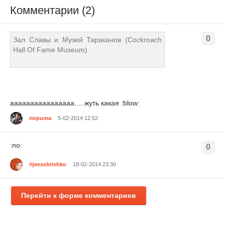
Комментарии (2)
0
Зал Славы и Музей Тараканов (Cockroach
Hall Of Fame Museum)
аааааааааааааааа.....жуть какая :blow:
riopuma
5-02-2014 12:52
:no:
0
rijeesolnishko
18-02-2014 23:30
Перейти к форме комментариев