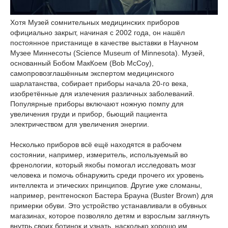
Хотя Музей сомнительных медицинских приборов
официально закрыт, начиная с 2002 года, он нашёл
постоянное пристанище в качестве выставки в Научном
Музее Миннесоты (Science Museum of Minnesota). Музей,
основанный Бобом МакКоем (Bob McCoy),
самопровозглашённым экспертом медицинского
шарлатанства, собирает приборы начала 20-го века,
изобретённые для излечения различных заболеваний.
Популярные приборы включают ножную помпу для
увеличения груди и прибор, бьющий пациента
электричеством для увеличения энергии.
Несколько приборов всё ещё находятся в рабочем
состоянии, например, измеритель, используемый во
френологии, который якобы помогал исследовать мозг
человека и помочь обнаружить среди прочего их уровень
интеллекта и этических принципов. Другие уже сломаны,
например, рентгеноскоп Бастера Брауна (Buster Brown) для
примерки обуви. Это устройство устанавливали в обувных
магазинах, которое позволяло детям и взрослым заглянуть
внутрь своих ботинок и узнать, насколько хорошо им