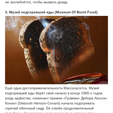
не захлебнётся, чтобы вызвать дождь.
3. Музей подгоревшей еды (Museum Of Burnt Food)
Ещё одна достопримечательность Массачусетса, Музей
подгоревшей еды берёт своё начало в конце 1980-х годов,
когда арфистка, номинант премии «Грэмми» Дебора Хенсон-
Конант (Deborah Henson-Conant) начала подогревать
горячий яблочный сидр. Её отвлёк продолжительный