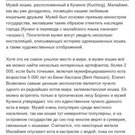
Музей кошек, расположенный в Кучинге (Kuching), Малайзия,
как вы уже догадались, посвящён нашим любимым
кошачьим друзьям. Музей был основан премьер-министром
государства, желавшим таким образом отметить наследие
города (Кучинг в переводе с малайского языка означает
«кошка»). Посетители музея могут увидеть несколько
инсталляций, описывающих историю одомашненных кошек,
а также художественных отображений.
Хотя это не самое унылое место в мире, в музее кошек всё
же можно найти несколько интересных артефактов, более 2
000, если быть точными, включая мумифицированного кота
возрастом 5 000 лет из Бени-Хассана (Beni Hassan), Египет.
Возможно самым ценным экспонатом является чучело
одного из редчайших котов мира: калимантанская кошка. Её
можно встретить только в тропическом лесу Борнео и музей
Кучинга утверждает, что это единственное чучело данного
кота в мире. Музей очень популярен среди местного
населения, так как кошки тут невероятно популярны, и на
островном государстве до сих пор многие верят в суеверия,
связанные с кошками. Считается, что некоторые жители
Малайзии опускают кота в кастрюлю с водой, пока он почти