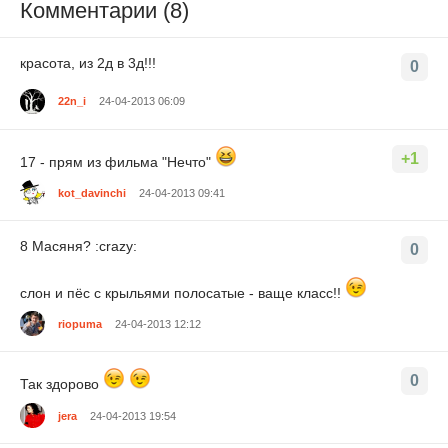
Комментарии (8)
красота, из 2д в 3д!!!
0
22n_i
24-04-2013 06:09
+1
17 - прям из фильма "Нечто"
kot_davinchi
24-04-2013 09:41
8 Масяня? :crazy:
0
слон и пёс с крыльями полосатые - ваще класс!!
riopuma
24-04-2013 12:12
0
Так здорово
jera
24-04-2013 19:54