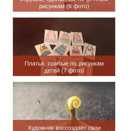
рисункам (6 фото)
Платья, сшитые по рисункам
детей (7 фото)
Художник воссоздаёт свои