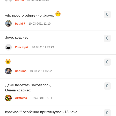
0
уф, просто офигенно :bravo:
butik87
10-03-2011 12:10
:love: красиво
0
Penelopik
10-03-2011 13:43
0
riopuma
10-03-2011 16:22
Даже полетать захотелось)
0
Очень красиво)
Akatama
10-03-2011 18:11
красиво!!! особенно приглянулась 18 :love:
0