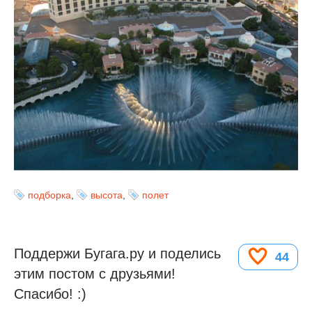
подборка
,
высота
,
полет
Поддержи Бугага.ру и поделись
44
этим постом с друзьями!
Спасибо! :)