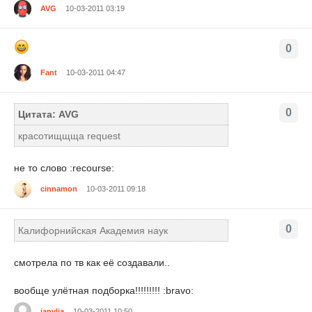
AVG
10-03-2011 03:19
0
Fant
10-03-2011 04:47
0
Цитата: AVG
красотищщща request
не то слово :recourse:
cinnamon
10-03-2011 09:18
0
Калифорнийская Академия наук
смотрела по тв как её создавали..
вообще улётная подборка!!!!!!!!! :bravo:
ianylia
10-03-2011 10:50