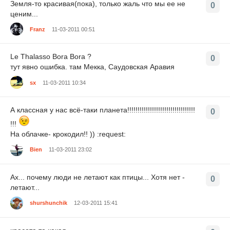
Земля-то красивая(пока), только жаль что мы ее не
0
ценим...
Franz
11-03-2011 00:51
Le Thalasso Bora Bora ?
0
тут явно ошибка. там Мекка, Саудовская Аравия
sx
11-03-2011 10:34
А классная у нас всё-таки планета!!!!!!!!!!!!!!!!!!!!!!!!!!!!!!!!!
0
!!!
На облачке- крокодил!! )) :request:
Bien
11-03-2011 23:02
Ах... почему люди не летают как птицы... Хотя нет -
0
летают...
shurshunchik
12-03-2011 15:41