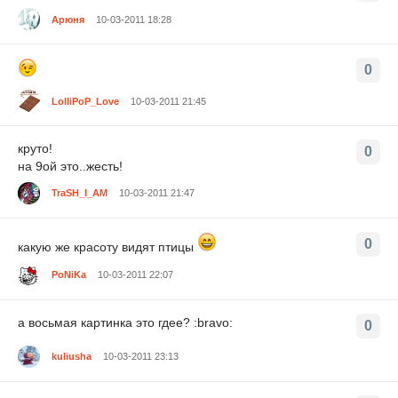
Арюня
10-03-2011 18:28
0
LolliPoP_Love
10-03-2011 21:45
круто!
0
на 9ой это..жесть!
TraSH_I_AM
10-03-2011 21:47
0
какую же красоту видят птицы
PoNiKa
10-03-2011 22:07
а восьмая картинка это гдее? :bravo:
0
kuliusha
10-03-2011 23:13