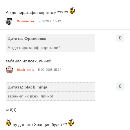
А хде пиратафф спрятали?????
Франческа
5-02-2008 15:12
0
Цитата: Франческа
А хде пиратафф спрятали?
забанил их всех, лично!
black_ninja
5-02-2008 15:14
0
Цитата: black_ninja
забанил их всех, лично!
ы й)))
ну даг што Хранция будет??