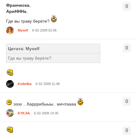
Франческа
,
0
АриНННа
,
Где вы траву берёте?
Myself
6-02-2008 01:06
0
Цитата: Myself
Где вы траву берёте?
Ko6e4ka
6-02-2008 11:48
0
эээх ...Карррибыыы.. мечтаааа
KYKJIA
6-02-2008 14:35
0