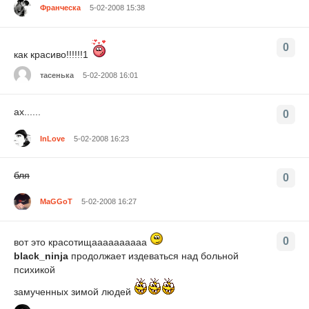
Франческа
5-02-2008 15:38
0
как красиво!!!!!!1
тасенька
5-02-2008 16:01
ах......
0
InLove
5-02-2008 16:23
бля
0
MaGGoT
5-02-2008 16:27
0
вот это красотищаааааааааа
black_ninja
продолжает издеваться над больной
психикой
замученных зимой людей