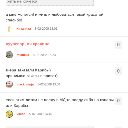
жить не хочется!
а мне жочется! и жить и любоваться такой красотой!
спасибо!
Китаянка
5-02-2008 13:01
суупеерр, оч красиво
0
mikulika
5-02-2008 13:23
вчера заказали Карибы)
0
принимаю заказы в приват)
black_ninja
5-02-2008 13:34
если этим летом не поеду в МД то поеду либа на канары
0
или Карибы
vikish
5-02-2008 14:46