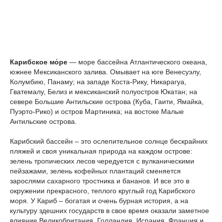
Карибское мо́ре
— море бассейна Атлантического океана,
южнее Мексиканского залива. Омывает на юге Венесуэлу,
Колумбию, Панаму; на западе Коста-Рику, Никарагуа,
Гватемалу, Белиз и мексиканский полуостров Юкатан; на
севере Большие Антильские острова (Куба, Гаити, Ямайка,
Пуэрто-Рико) и остров Мартиника; на востоке Малые
Антильские острова.
Карибский бассейн – это ослепительное солнце бескрайних
пляжей и своя уникальная природа на каждом острове:
зелень тропических лесов чередуется с вулканическими
пейзажами, зелень кофейных плантаций сменяется
зарослями сахарного тростника и бананов. И все это в
окружении прекрасного, теплого круглый год Карибского
моря. У Кариб – богатая и очень бурная история, а на
культуру здешних государств в свое время оказали заметное
влияние Великобритания, Голландия, Испания, Франция и