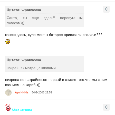
0
Цитата: Франческа
Санта, ты еще сдесь!!
перепуганым
голосом)))
канеш,здесь,
хуле
меня к батарее привязали,сволачи???
Цитата: Франческа
накрайняк матрац с клопами
нихрена не накрайняг.он-первый в списке того,что мы с ним
вазьмем на карибы))
АриНННа
5-02-2008 22:59
0
Моя мечта