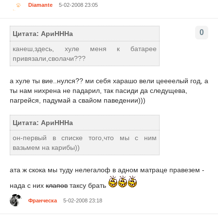
Diamante
5-02-2008 23:05
0
Цитата: АриНННа
канеш,здесь, хуле меня к батарее
привязали,сволачи???
а хуле ты вие..нулся?? ми себя харашо вели цеееелый год, а
ты нам нихрена не падарил, так пасиди да следущева,
пагрейся, падумай а свайом паведении)))
Цитата: АриНННа
он-первый в списке того,что мы с ним
вазьмем на карибы))
ата ж скока мы туду нелегалоф в адном матраце правезем -
нада с них
клапов
таксу брать
Франческа
5-02-2008 23:18