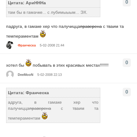
0
Цитата: АриНННа
там бы в гамачке... с лубимыыым... ЭХ.
падруга, в гамаке хер что палучицца
праверена
с тваим та
темпераментам
Франческа
5-02-2008 21:44
0
хотел бы
побывать в этих красивых местах!!!!!!!
DeeMooN
5-02-2008 22:13
0
Цитата: Франческа
адруга, в гамаке хер что
палучицца
праверена
с тваим та
темпераментам