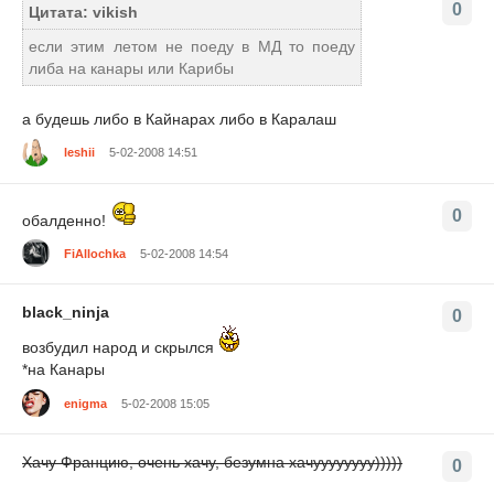
0
Цитата: vikish
если этим летом не поеду в МД то поеду
либа на канары или Карибы
а будешь либо в Кайнарах либо в Каралаш
leshii
5-02-2008 14:51
0
обалденно!
FiAllochka
5-02-2008 14:54
black_ninja
0
возбудил народ и скрылся
*на Канары
enigma
5-02-2008 15:05
Хачу Францию, очень хачу, безумна хачуууууууу)))))
0