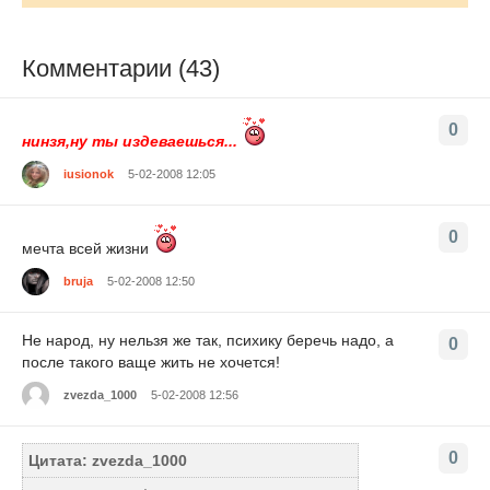
Комментарии (43)
0
нинзя,ну ты издеваешься...
iusionok
5-02-2008 12:05
0
мечта всей жизни
bruja
5-02-2008 12:50
Не народ, ну нельзя же так, психику беречь надо, а
0
после такого ваще жить не хочется!
zvezda_1000
5-02-2008 12:56
0
Цитата: zvezda_1000