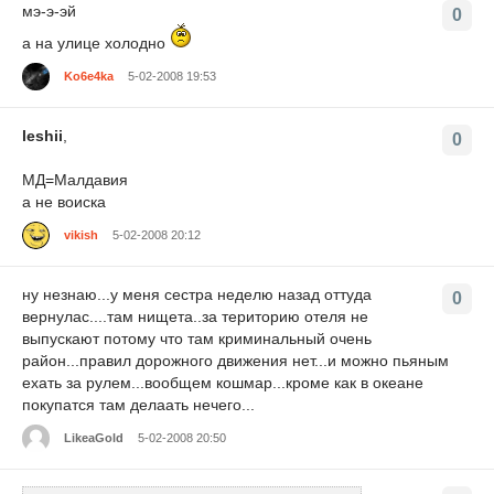
мэ-э-эй
0
а на улице холодно
Ko6e4ka
5-02-2008 19:53
leshii
,
0
МД=Мaлдавия
а не воиска
vikish
5-02-2008 20:12
ну незнаю...у меня сестра неделю назад оттуда
0
вернулас....там нищета..за територию отеля не
выпускают потому что там криминальный очень
район...правил дорожного движения нет...и можно пьяным
ехать за рулем...вообщем кошмар...кроме как в океане
покупатся там делаать нечего...
LikeaGold
5-02-2008 20:50