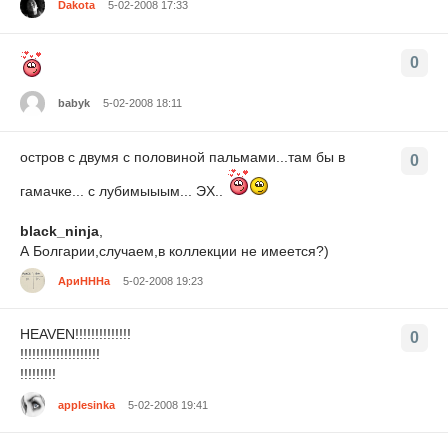
Dakota
5-02-2008 17:33
0
babyk
5-02-2008 18:11
остров с двумя с половиной пальмами...там бы в
0
гамачке... с лубимыыым... ЭХ..
black_ninja
,
А Болгарии,случаем,в коллекции не имеется?)
АриНННа
5-02-2008 19:23
HEAVEN!!!!!!!!!!!!!!
0
!!!!!!!!!!!!!!!!!!!!
!!!!!!!!!
applesinka
5-02-2008 19:41