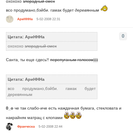
охохохо
злорадный смех
всо продумано,бэйби. гамак будет
деревянным
АриНННа
5-02-2008 22:31
0
Цитата: АриНННа
охохохо
злорадный смех
Санта, ты еще сдесь!!
перепуганым голосом)))
Цитата: АриНННа
всо продумано,бэйби. гамак будет
деревянным
0_о
че так слабо-иче есть наждачная бумага, стекловата и
накрайняк матрац с клопами
Франческа
5-02-2008 22:44