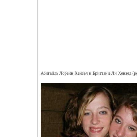
Абигайль Лорейн Хензел и Бриттани Ли Хензел (ро