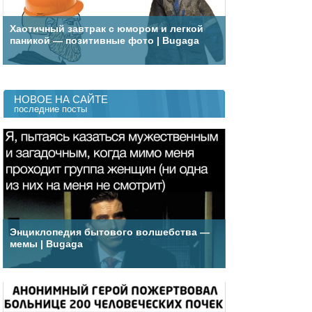
Хаотичный завтрак с юмором и легкой
паникой — позитивные фото | Bugaga
НОВОЕ НА САЙТЕ
последние посты
Энциклопедия бытового волшебства —
мемы | Bugaga