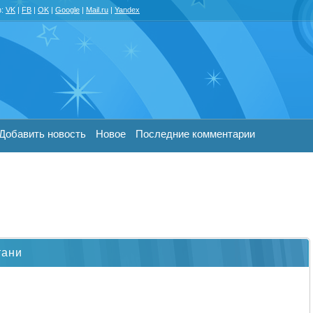
з:
VK
|
FB
|
OK
|
Google
|
Mail.ru
|
Yandex
Добавить новость
Новое
Последние комментарии
тани