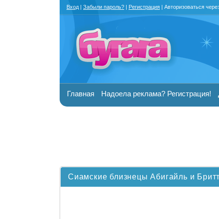
Вход
|
Забыли пароль?
|
Регистрация
| Авторизоваться чере
Главная
Надоела реклама? Регистрация!
Сиамские близнецы Абигайль и Брит