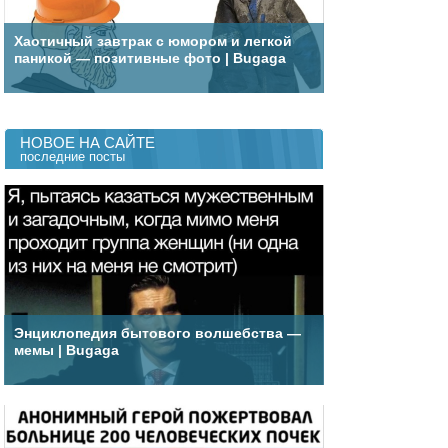
Хаотичный завтрак с юмором и легкой
паникой — позитивные фото | Bugaga
НОВОЕ НА САЙТЕ
последние посты
Энциклопедия бытового волшебства —
мемы | Bugaga