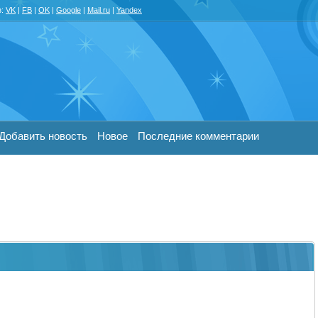
з:
VK
|
FB
|
OK
|
Google
|
Mail.ru
|
Yandex
Добавить новость
Новое
Последние комментарии