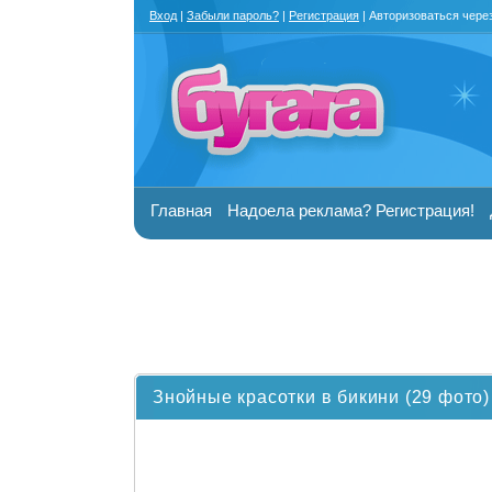
Вход
|
Забыли пароль?
|
Регистрация
| Авторизоваться чере
Главная
Надоела реклама? Регистрация!
Знойные красотки в бикини (29 фото)