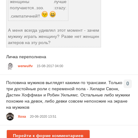
женщины лучше
получаются..эээ. :crazy:
.симпатичней!!
А меня всегда удивлял этот момент - зачем
мужику играть женщину? Разве нет женщин
актеров на эту роль?
Личка переполнена
werwulfv
15-08-2017 04:00
Половина мужиков выглядят какими-то трансами. Только
0
три достойные роли с переменой пола - Хилари Свонк,
Дастин Хоффман и Робин Уильямс. Остальные либо мужики
похожие на девок, либо девки совсем непохожие на экране
на мужиков
Хоха
20-06-2020 13:51
Перейти к форме комментариев