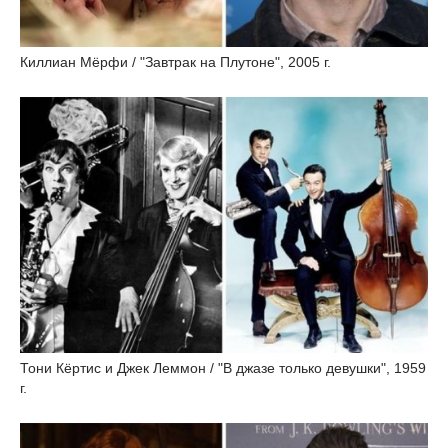
Киллиан Мёрфи / "Завтрак на Плутоне", 2005 г.
Тони Кёртис и Джек Леммон / "В джазе только девушки", 1959
г.