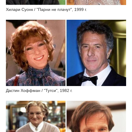
Хилари Суонк / "Парни не плачут", 1999 г.
Дастин Хоффман / "Тутси", 1982 г.