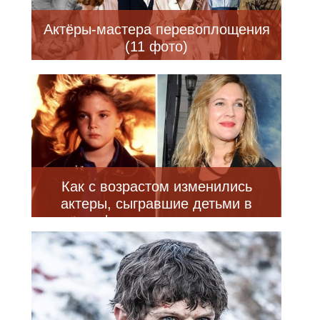
Актёры-мастера перевоплощения
(11 фото)
Как с возрастом изменились
актеры, сыгравшие детьми в
фильмах ужасов