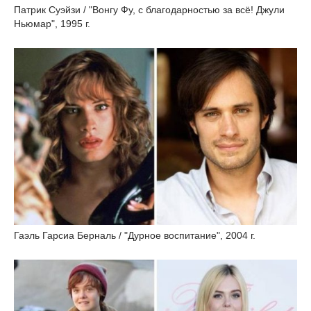
Патрик Суэйзи / "Вонгу Фу, с благодарностью за всё! Джули
Ньюмар", 1995 г.
Гаэль Гарсиа Берналь / "Дурное воспитание", 2004 г.