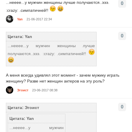
...нееее...у мужчин женщины лучше получаются..эээ.
0
:crazy: .симпатичней!!
Yan
21-06-2017 22:34
0
Цитата: Yan
...нееее...у мужчин женщины лучше
получаются..эээ. :crazy: .симпатичней!!
А меня всегда удивлял этот момент - зачем мужику играть
женщину? Разве нет женщин актеров на эту роль?
Эгоист
23-06-2017 08:38
0
Цитата: Эгоист
Цитата: Yan
...нееее...у мужчин