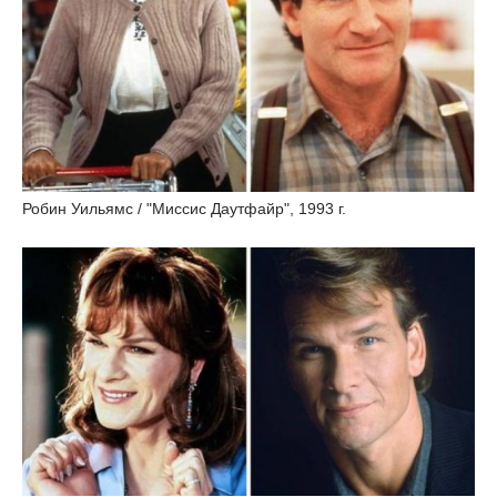
Робин Уильямс / "Миссис Даутфайр", 1993 г.