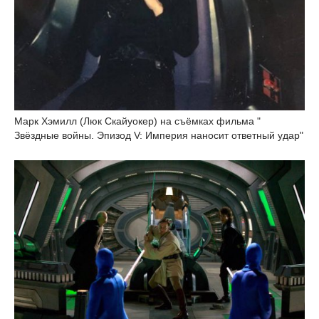
Марк Хэмилл (Люк Скайуокер) на съёмках фильма "
Звёздные войны. Эпизод V: Империя наносит ответный удар"