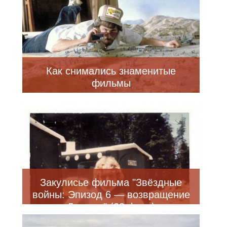
Как снимались знаменитые
фильмы
Закулисье фильма "Звёздные
войны: Эпизод 6 — возвращение
Джедая" (28 фото)