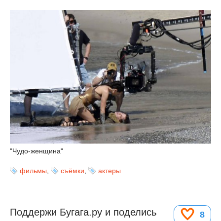
"Чудо-женщина"
фильмы
,
съёмки
,
актеры
Поддержи Бугага.ру и поделись
8