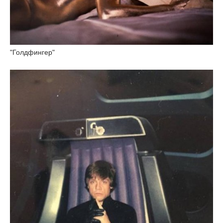
"Голдфингер"