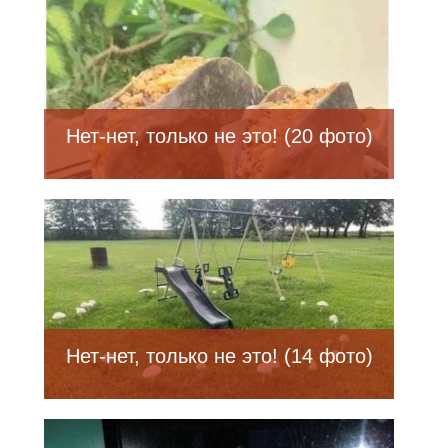
Нет-нет, только не это! (20 фото)
Нет-нет, только не это! (14 фото)