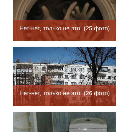
Нет-нет, только не это! (25 фото)
Нет-нет, только не это! (26 фото)