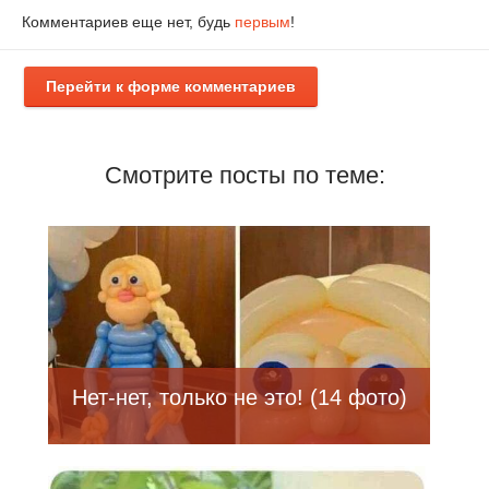
Комментариев еще нет, будь
первым
!
Перейти к форме комментариев
Смотрите посты по теме:
Нет-нет, только не это! (14 фото)