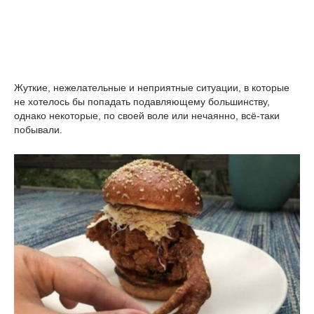
Жуткие, нежелательные и неприятные ситуации, в которые
не хотелось бы попадать подавляющему большинству,
однако некоторые, по своей воле или нечаянно, всё-таки
побывали.