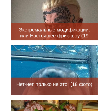
Экстремальные модификации,
или Настоящее фрик-шоу (19
фото)
Нет-нет, только не это! (18 фото)