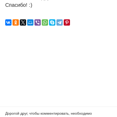
Спасибо! :)
Дорогой друг, чтобы комментировать, необходимо