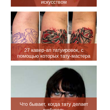
искусством
27 кавер-ап татуировок, с
помощью которых тату-мастера
превратили изъяны кожи в
произведения искусства
Что бывает, когда тату делает
любитель