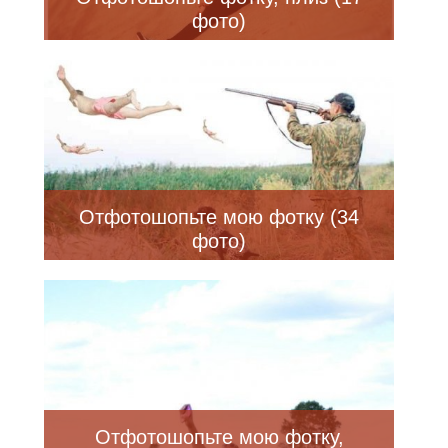
фото)
Отфотошопьте мою фотку (34
фото)
Отфотошопьте мою фотку,