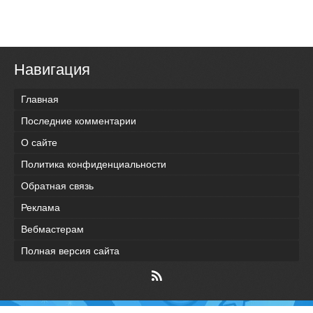
Навигация
Главная
Последние комментарии
О сайте
Политика конфиденциальности
Обратная связь
Реклама
Вебмастерам
Полная версия сайта