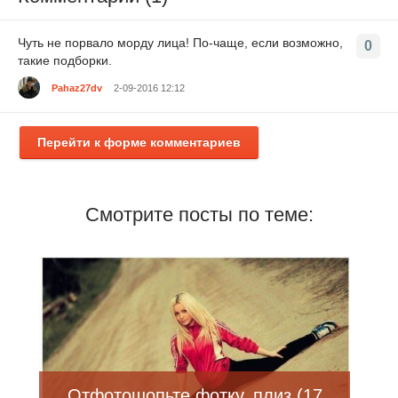
Чуть не порвало морду лица! По-чаще, если возможно,
0
такие подборки.
Pahaz27dv
2-09-2016 12:12
Перейти к форме комментариев
Смотрите посты по теме:
Отфотошопьте фотку, плиз (17