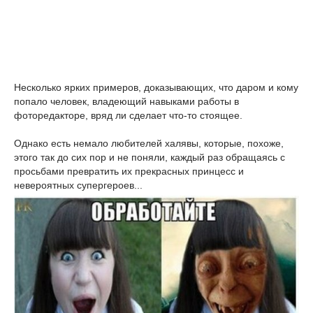
Несколько ярких примеров, доказывающих, что даром и кому
попало человек, владеющий навыками работы в
фоторедакторе, вряд ли сделает что-то стоящее.
Однако есть немало любителей халявы, которые, похоже,
этого так до сих пор и не поняли, каждый раз обращаясь с
просьбами превратить их прекрасных принцесс и
невероятных супергероев...