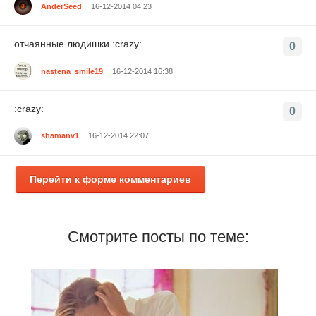
AnderSeed
16-12-2014 04:23
отчаянные людишки :crazy:
0
nastena_smile19
16-12-2014 16:38
:crazy:
0
shamanv1
16-12-2014 22:07
Перейти к форме комментариев
Смотрите посты по теме: