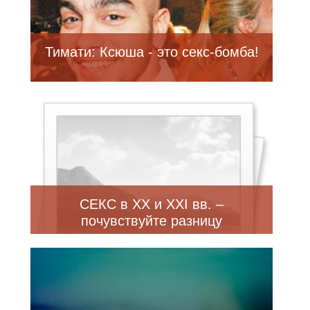
Тимати: Ксюша - это секс-бомба!
СЕКС в XX и XXI вв. –
почувствуйте разницу